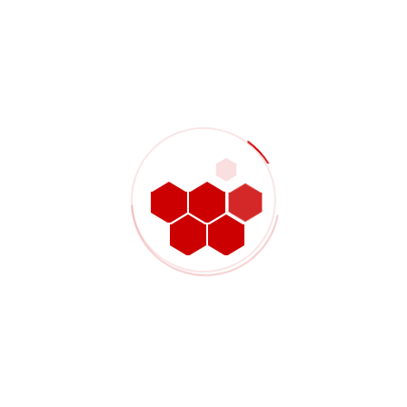
قد يركز فحص التجويف على جوانب مختلفة تبعًا لوظيفته. فبعض
الأجزاء لا تحتاج إلا إلى فحص العمق والتأكد من حجم التجويف
الأساسي. بينما تحتاج أجزاء أخرى إلى التأكد من استواء السطح، أو
تحديد العلاقات الموضعية مع نقاط مرجعية، أو التحقق من أن التجويف
يستوعب جزءًا آخر بشكل صحيح. وإذا لم تكن أولويات الفحص واضحة،
فقد لا يتوافق جهد القياس مع الغرض من وجود التجويف.
يجب أن يوضح تخطيط التفتيش:
ما هي أبعاد الجيب التي تحدد القبول؟
سواء تم فحص الأرضية من حيث العمق فقط أو من حيث الحالة
الهندسية أيضاً
أي مرجع بيانات يجب استخدامه
سواء كانت وسادات الدعم الموضعية أو الأرضية بأكملها تحتاج إلى
تقييم
سواء كانت هذه الميزة جزءًا من
فحص المادة الأولى
يساعد ذلك على إبقاء الفحص فعالاً ومركزاً على الوظيفة بدلاً من
قياس التجويف بأكمله إلى نفس المستوى بشكل افتراضي.