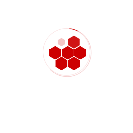
ما الذي ترسله عندما يكون
التسطيح أو التوازي مهمًا
بالنسبة للقِطع المشكّلة آليًا باستخدام الحاسب الآلي ذات متطلبات
التسطيح أو التوازي المهمة، عادةً ما تتضمن أقوى حزمة عروض أسعار:
رسم ثنائي الأبعاد ونموذج ثلاثي الأبعاد عند توفره
شواغر التسطيح الواضحة على الأسطح التي تحتاج إلى التحكم في
الشكل
وسائل الشرح المتوازية مع مرجع المسند الصحيح
ملاحظات توضح ما إذا كانت المتطلبات تنطبق على الوجوه الكاملة أو
مناطق التلامس المحلية
اتجاه المواد وكمية الطلبات المتوقعة
سياق التجميع للتركيب، أو الختم، أو الانزلاق، أو محاذاة الأسطح
تشطيب السطح أو حالة الحافة أو ملاحظات الطلاء المرتبطة بنفس
الميزات
أي تفتيش مطلوب أو توقعات الإبلاغ عن المادة الأولى