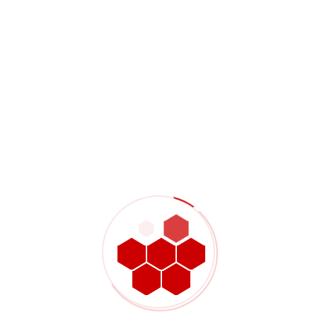
7075-T6に最適な部品
:繰返し応力が大きく、繰り返しの圧縮に
バッファーチューブ
耐えなければならない。.
:大きな引っ張り力を経験し、変形に耐えるこ
充電ハンドル
と。.
:熱と圧力下での構
バレルナットとガスブロック取り付け金具
造的完全性。.
(体重は重要だが、強さは
プレミアム・アッパー・レシーバー
譲れない）。.
OEM生産におけるコスト
の考慮
アクセサリーパーツをバッチ生産する場合、材料費と加工時
間の両方が最終的な単価に影響する。.
7075アルミニウムは通常
kgあた
材料費：
20-40% より高価