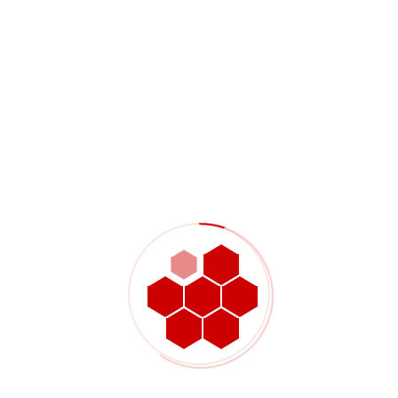
平面度と平行度の要求は、図面と部品の機能に合致した方法
で検査できる場合にのみ有効です。単純な表面であれば適切
な工場検査ツールで検査できますが、より厳密な基準面に基
づく関係性には、より正式な検査方法が必要となる場合があ
ります。必要な検査方法は、公差、部品サイズ、表面へのア
クセス性、および検査結果が初回製品承認の一部となるかど
うかによって異なります。.
検査計画では、以下の点を明確にする必要があります。
並列性チェックにはどのデータム設定が使用されますか？
表面全体を評価するか、機能領域を評価するかに関わらず
検査中に部品をどのように支えるか
最初の論文審査において重要な表面はどれか
繰り返し生産を行う際に、同じ機能について継続的な検査が
必要かどうか
に直結している。
CNC加工品質管理における初品検査
. 形状制
御の優先順位が早期に把握できれば、検査は適合性や合否を
左右する表面に重点を置くことができる。.