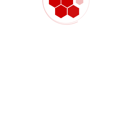
После утверждения комме
детали заказа, график про
Планирование производств
эффективный рабочий проц