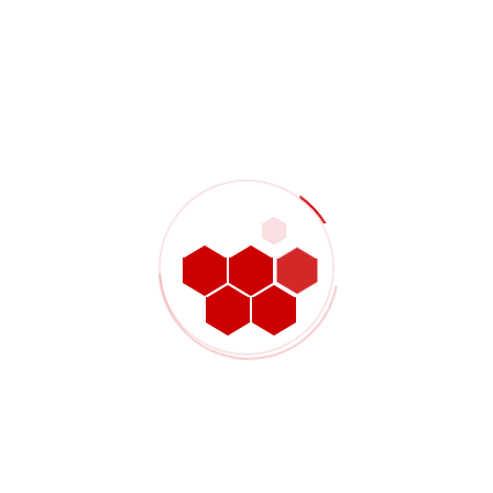
fibres et la manière dont le stratifié réagira aux forces
d'usinage
— vérifier si la pièce
Classification des caractéristiques
est principalement constituée d’un profilé fraisé, d’un
panneau percé, d’une plaque à tête fraisée ou d’un
composant en carbone présentant des détails mixtes
— examiner les
Contrôles des zones critiques
caractéristiques des rainures, l'espacement des trous, les
zones de fraisage en contre-dépouille et les sections étroites
susceptibles d'affecter la stabilité de l'usinage
—
Finition des bords et harmonisation de l'aspect
convenir des normes de nettoyage, des attentes en matière
d'aspect visuel et de toute consigne particulière concernant
la manipulation avant le début de la production
— en
Échantillonnage et planification de la production
assurant à la fois la validation du premier article et la