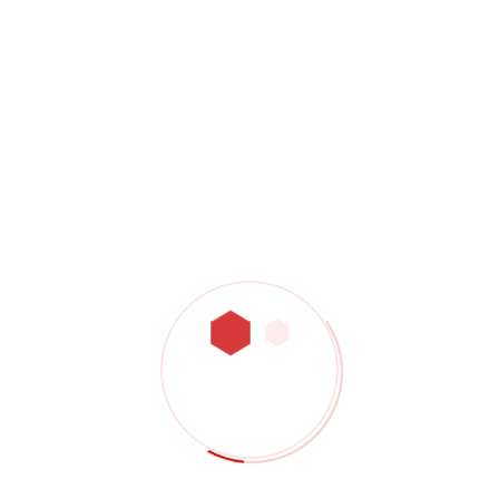
sampel? Isi formulir di bawah ini agar tim kami
dapat meninjau proyek Anda. Detail yang berguna
termasuk bahan, file bagian, jumlah, toleransi,
persyaratan penyelesaian, lokasi pengiriman, dan
target waktu tunggu.
Halaman layanan terkait:
Mesin CNC paduan aluminium
·
Pemesinan CNC
baja tahan karat
·
Pemesinan CNC tembaga dan
paduan tembaga
·
Rekayasa pemesinan plastik
·
Pemrosesan serat karbon