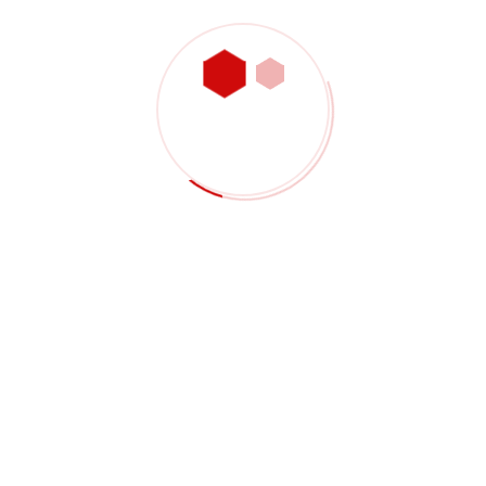
ventivo / Richiesta di 
campioni? Compilate il modulo sottostante per consentire al
i includono materiali, file di pezzi, quantità, tolleranze, re
CNC della lega di alluminio
·
Lavorazione CNC dell'acciaio i
·
Lavorazione meccanica della plastica
·
Lavorazione della 