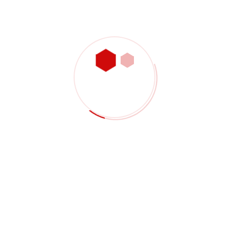
esupuesto / Consulta d
stras? Rellene el siguiente formulario para que nuestro e
erial, archivos de piezas, cantidad, tolerancias, requisito
izado CNC de aleación de aluminio
·
Mecanizado CNC de ac