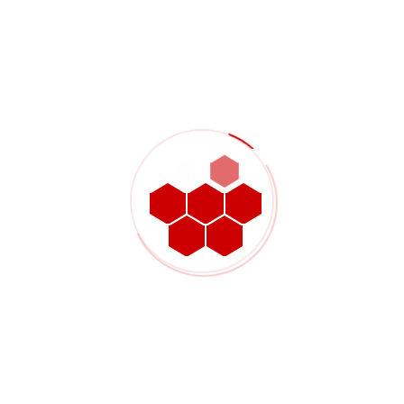
perubatan.
Pemeriksaan paling berkesan apabila ia disepadukan ke dalam
aliran kerja pengeluaran dan bukannya hanya diterapkan pada
peringkat akhir. Memeriksa dimensi kritikal pada langkah-
langkah pertengahan membolehkan pembetulan sebelum
operasi seterusnya terjejas.
Bagaimana Gran.my
mendekati pemesinan
CNC gentian karbon
Di Gran.my,
pemprosesan gentian karbon
adalah sebahagian
daripada rangkaian kebolehan pembuatan tepat kami yang
lebih luas. Fasiliti kami di Malaysia mengendalikan pemesinan
CNC gentian karbon bersama pemesinan logam, penempaan
sejuk, fabrikasi helaian logam, dan kerja penempaan, yang
membolehkan kami menyokong projek berbilang bahan