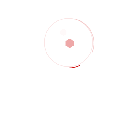
a / Pertanyaan Projek
asi, atau keperluan sampel? Isi borang di bawah supaya
rmasuk bahan, fail bahagian, kuantiti, toleransi, keper
asaran.
nan CNC aloi aluminium
·
Pemesinan CNC keluli tahan ka
astik kejuruteraan
·
Pemprosesan gentian karbon