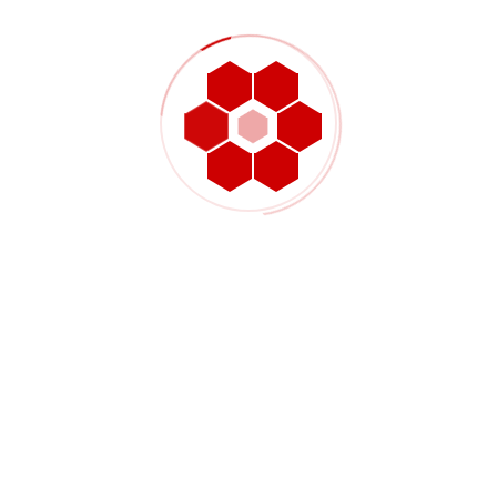
memastikan bahagian siap bersih secara visual
sambil mengekalkan integriti lamina.
Kategori bahagian gentian
karbon tipikal
Kerangka dron, lengan dron, plat belakang
dan elemen rangka struktur ringan
Panel, plat muka, penutup, plat sokongan
dan pendakap pelekap tersuai
Bingkai plat lesen, bahagian produk sukan
dan komponen karbon yang berfokus pada
penampilan
Kepingan penyesuai komposit, penutup OEM
tersuai dan butiran sokongan sensitif berat