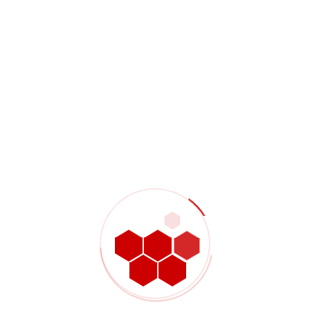
Dadurch wird vermieden, dass Anforderungen an das Aussehen
in die falsche Toleranzdiskussion einfließen, und das Angebot
wird besser auf den tatsächlichen Produktbedarf abgestimmt.
Prototyp und
Produktionsabsicht
sollten nicht verschleiert
werden
Bei einem Prototyp einer KI-Box stehen möglicherweise
Geschwindigkeit und Passgenauigkeitsprüfung im Vordergrund.
Bei einem Seriengehäuse hingegen könnten
Wiederholgenauigkeit, gleichbleibende Oberflächenqualität
und eine auf Vorrichtungen basierende Prüfung im
Vordergrund stehen. Wenn in der Angebotsanfrage diese
Phasen nicht voneinander getrennt werden, kann es