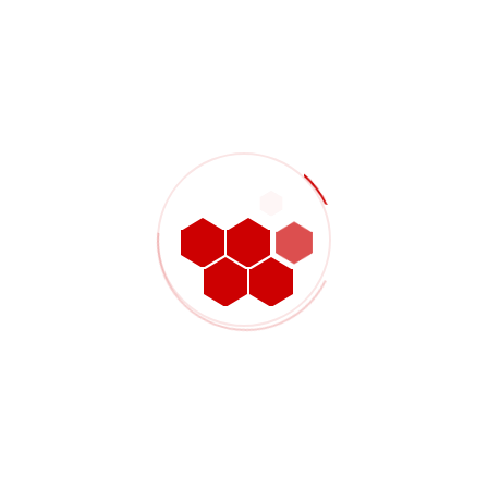
peringkat-peringkat tersebut, pembekal mungkin memberi
sebut harga untuk satu fasa dengan cara yang tidak sesuai
untuk fasa seterusnya.
Sebelum dikeluarkan, ia membantu untuk menjelaskan:
Jumlah prototaip
Jumlah binaan perintis
Jumlah pengeluaran dijangka atau ramalan tahunan
Sama ada semakan reka bentuk masih mungkin selepas
binaan pertama.
Maklumat itu boleh mengubah cadangan proses,
perancangan pemeriksaan, dan butiran sarung yang perlu
dikawal dengan lebih ketat pada larian pertama.
Apa yang perlu
dimasukkan dalam pakej