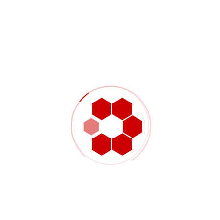
contacto o un aspecto más uniforme en lotes
repetidos.
Categorías típicas de piezas de
acero inoxidable
Carcasas de equipos, cubiertas, placas base,
colectores y bloques estructurales
mecanizados
Soportes, componentes de apoyo, placas
adaptadoras, fijaciones y detalles inoxidables
OEM personalizados
Ejes, manguitos, distanciadores, anillos,
casquillos, acoplamientos y otras piezas
torneadas redondas
Conectores roscados, racores, piezas de