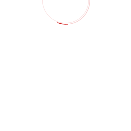
PROCESOS
AJUSTE DEL MAT
Corte de perfiles, fresado
Adecuado para
CNC, taladrado, avellanado,
componentes liger
mecanizado de ranuras,
fibra de carbono ut
recorte de bordes y acabado
en bastidores estru
controlado de piezas
placas de montaje,
compuestas de carbono.
de productos y pie