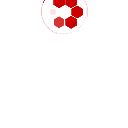
Alliage d'aluminium
Traitement CNC
15 décembre 2020
Gran Industries propose un traitement de haute précision des
alliages d'aluminium, y compris le fraisage, le tournage, la
découpe, le formage et la finition CNC. Nous prenons en charge
les alliages 6061, 7075 et autres pour l'aérospatiale,
l'automobile, l'électronique et les applications industrielles.
Livraison rapide et prix compétitifs depuis notre usine de
Malaisie.
CONTINUER LA LECTURE