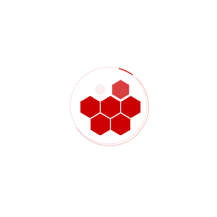
lukisan atau kesesuaian proses, Gran Industries boleh
menyemak fail bahagian dan niat pengeluaran sebelum sebut
harga. Anda juga boleh
hantar lukisan untuk semakan kemasan
permukaan
untuk membincangkan keperluan bahan, kemasan
dan kuantiti dengan pasukan kami.
Bacaan Berkaitan
Teruskan dengan halaman di bawah jika anda membandingkan
pilihan bahan, keperluan sebut harga, butiran proses pemesinan
atau keutamaan pemeriksaan.
Bagaimana Menentukan Patahan Tepi dan Penghilangan Karat
untuk Bahagian Mesin CNC
Mengapa Semakan Lukisan Penting Sebelum Sebut Harga
Pemesinan CNC
Apa Maksud Pemeriksaan Artikel Pertama dalam Kawalan
Kualiti Pemesinan CNC
Berkongsi: