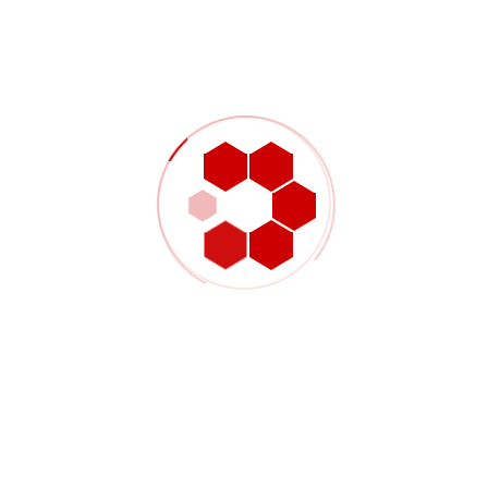
01
Richiesta di informazioni
Condividete i file dei pezzi, i requisiti dei materiali, la quantità
target, le tolleranze e i tempi di consegna previsti.
02
Recensione e preventivo
Valutiamo la producibilità, l'idoneità al processo e
l'approccio alla produzione prima di confermare i dettagli
dell'offerta.
03