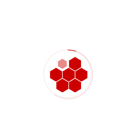
per garantire un assemblaggio più fluido, migliori
superfici di contatto e un aspetto più uniforme
tra i lotti successivi.
Categorie tipiche di componenti
in plastica per applicazioni
ingegneristiche
Rulli, ruote di guida, manicotti, boccole, anelli
e componenti di usura a basso attrito
Isolatori, distanziatori, blocchi di supporto,
coperture, piastre adattatrici e dettagli di
montaggio personalizzati.
Componenti di guida, componenti del sedile,
dettagli di supporto dei cuscinetti e
alloggiamenti lavorati su misura