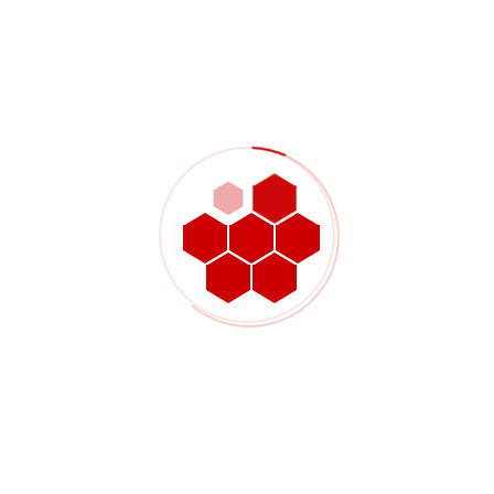
anda untuk pemesinan
tembaga tepat
Di Gran.my, kami mengkhusus dalam komponen berkepekaan
tinggi untuk industri yang menuntut. Keupayaan CNC 5-paksi
kami membolehkan kami memproses bahagian yang
kompleks.
bahagian tembaga dan aloi tembaga
dalam satu
penyediaan, memastikan kesetiaan paksi maksimum dan
ketepatan kedudukan.
Proses kami merangkumi:
Kami menyediakan kebolehjejakan penuh
Pensijilan Bahan:
untuk semua gred tembaga (C110, C101, C360, dan lain-lain).
Penggunaan PCD dan pemotong
Peralatan Khusus:
karbida khusus untuk bahan “gummy”.
Mengukur bahagian pada suhu
Pemeriksaan Berklimat:
20°C yang stabil untuk memastikan ketepatan termal.