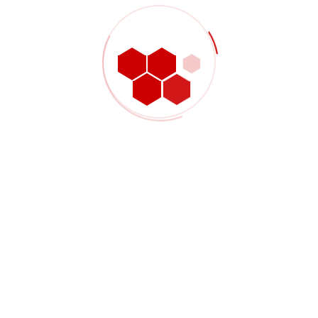
Come un acquirente può
rendere la richiesta di
offerta (RFQ) più utile
senza complicarla
eccessivamente
Le migliori richieste di offerta non sono sempre le più lunghe.
Sono quelle che descrivono chiaramente il componente e i
punti decisionali ad esso correlati.
Per molti progetti in fibra di carbonio, un buon pacchetto di
richiesta di offerta (RFQ) può essere semplice come:
Disegno 2D e file 3D
Informazioni sullo spessore o sul laminato richiesto
Quantità target per campioni e produzione ripetuta