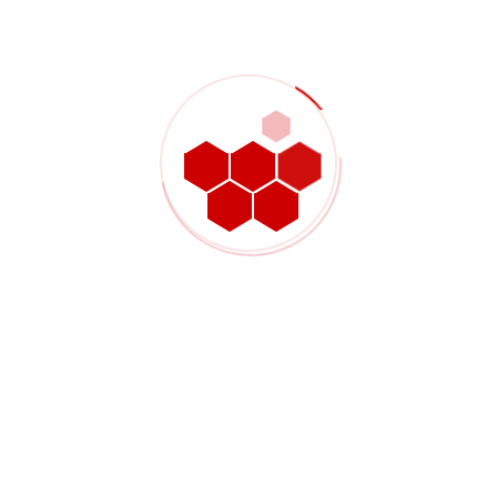
presumere che una scanalatura di tenuta si comporti in modo
identico in tutti i materiali della stessa famiglia.
L'ispezione dovrebbe
concentrarsi
sull'accettazione della
tenuta, non solo sulla
forma nominale.
Le scanalature per gli O-ring possono essere misurate
dimensionalmente, ma l'ispezione deve rimanere focalizzata
sulla funzione di tenuta. In alcuni assemblaggi, è sufficiente
verificare la larghezza e la profondità della scanalatura. In
altri, la questione cruciale è se la scanalatura e le superfici
circostanti creino le condizioni di compressione previste una
volta assemblato il componente. Una caratteristica può